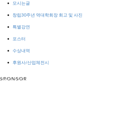
모시는글
창립30주년 역대학회장 회고 및 사진
특별강연
포스터
수상내역
후원사/산업체전시
S
⁄
P
⁄
O
⁄
N
⁄
S
⁄
O
⁄
R